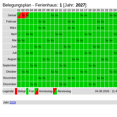
Belegungsplan - Ferienhaus:
1
[Jahr:
2027
]
01
02
03
04
05
06
07
08
09
10
11
12
13
14
15
16
17
18
19
20
21
22
23
24
Januar
Sa
So
Sa
So
Sa
So
Sa
So
Februar
Sa
So
Sa
So
Sa
So
März
Sa
So
Sa
So
Sa
So
April
Sa
So
Sa
So
Sa
So
Sa
Mai
Sa
So
Sa
So
Sa
So
Sa
So
Juni
Sa
So
Sa
So
Sa
So
Juli
Sa
So
Sa
So
Sa
So
Sa
August
So
Sa
So
Sa
So
Sa
So
September
Sa
So
Sa
So
Sa
So
Oktober
Sa
So
Sa
So
Sa
So
Sa
So
November
Sa
So
Sa
So
Sa
So
Dezember
Sa
So
Sa
So
Sa
So
Legende:
Belegt
Frei
Anreisetag
Abreisetag
04.08.2026 - 11:
Jahr:
2026